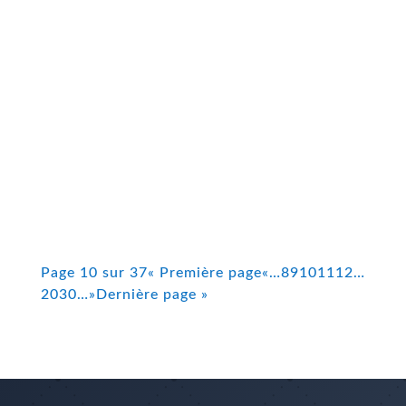
Bernard Jean Louis SUDAN
Activité antimicrobienne Des chercheurs kényans
ont récemment analysé les propriétés
antimicrobiennes de solutions d'Artemisia annua et
d'Aloe vera.
https://phytopharmajournal.com/assets/pdf_files/V
ol12_Issue5_03.pdf Le staphylocoque doré Le
staphylocoque doré est une...
Page 10 sur 37
« Première page
«
…
8
9
10
11
12
…
20
30
…
»
Dernière page »