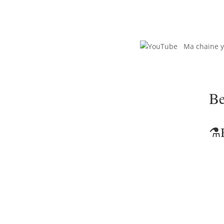
Ma chaine 
Be
⚗️