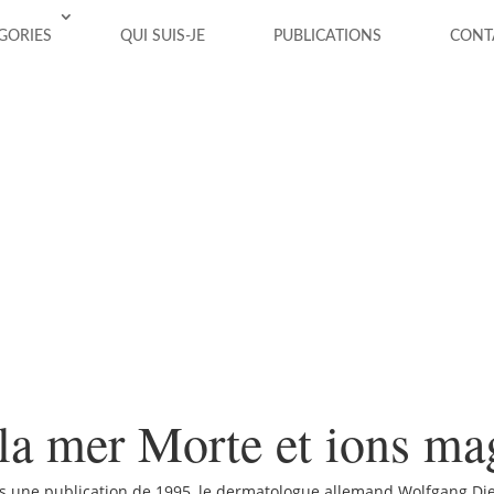
GORIES
QUI SUIS-JE
PUBLICATIONS
CONT
 la mer Morte et ions m
une publication de 1995, le dermatologue allemand Wolfgang Dieze