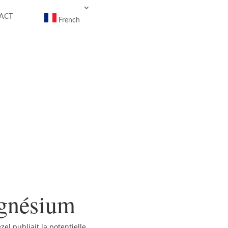
ACT
French
agnésium
l publiait la potentielle