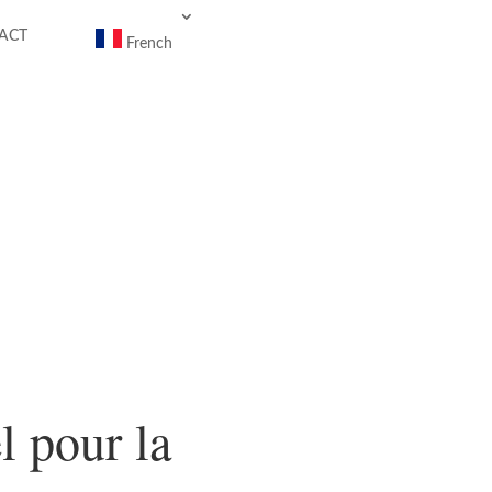
ACT
French
l pour la