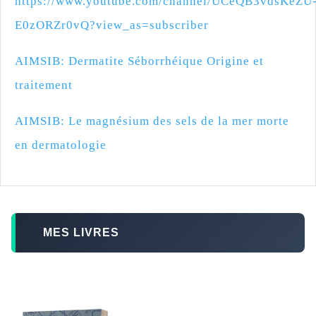
https://www.youtube.com/channel/UCeQB3vdsKeZU
E0zORZr0vQ?view_as=subscriber
AIMSIB: Dermatite Séborrhéique Origine et
traitement
AIMSIB: Le magnésium des sels de la mer morte
en dermatologie
MES LIVRES