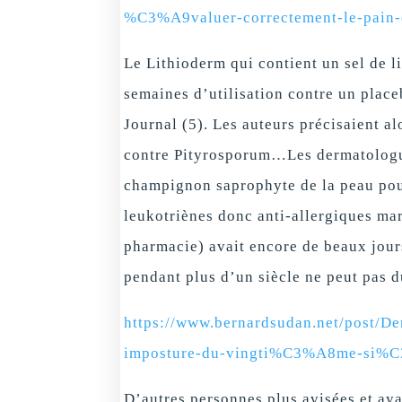
%C3%A9valuer-correctement-le-pain-
Le Lithioderm qui contient un sel de l
semaines d’utilisation contre un placeb
Journal (5). Les auteurs précisaient al
contre Pityrosporum…Les dermatologu
champignon saprophyte de la peau pour
leukotriènes donc anti-allergiques ma
pharmacie) avait encore de beaux jour
pendant plus d’un siècle ne peut pas d
https://www.bernardsudan.net/post
imposture-du-vingti%C3%A8me-si%C
D’autres personnes plus avisées et ay