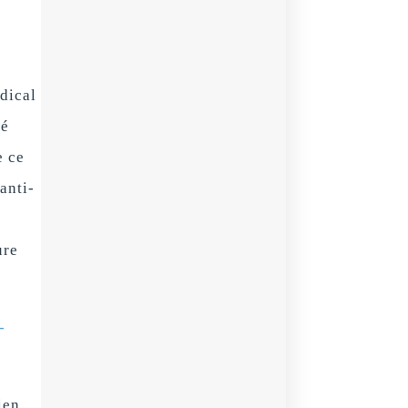
edical
té
e ce
anti-
ure
-
ien