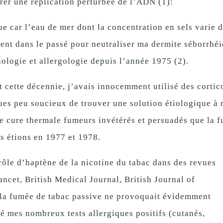
rer une réplication perturbée de l’ADN (1):
ue car l’eau de mer dont la concentration en sels varie d
ent dans le passé pour neutraliser ma dermite séborrhé
ologie et allergologie depuis l’année 1975 (2).
 cette décennie, j’avais innocemment utilisé des cortic
es peu soucieux de trouver une solution étiologique à
 cure thermale fumeurs invétérés et persuadés que la 
s étions en 1977 et 1978.
rôle d’haptène de la nicotine du tabac dans des revues
cet, British Medical Journal, British Journal of
 la fumée de tabac passive ne provoquait évidemment
é mes nombreux tests allergiques positifs (cutanés,