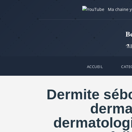
Ma chaine 
B
⚗️B
ACCUEIL
CATE
Dermite sébo
dermat
dermatologi