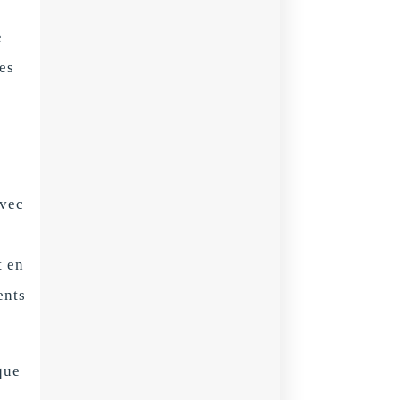
e
es
avec
t en
ents
que