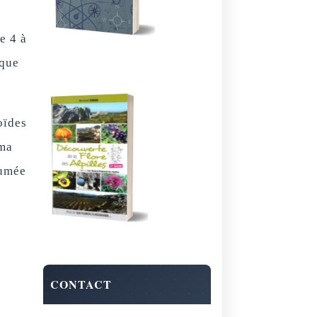
e 4 à
ique
oïdes
 ma
fumée
CONTACT