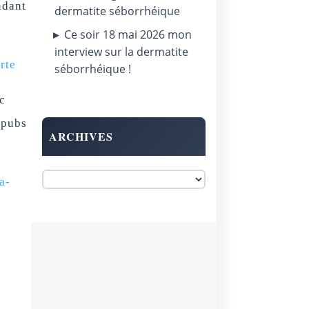
ndant
dermatite séborrhéique
Ce soir 18 mai 2026 mon
interview sur la dermatite
rte
séborrhéique !
c
 pubs
ARCHIVES
a-