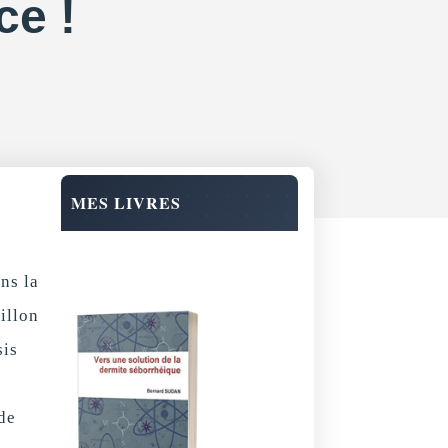
ce !
MES LIVRES
ns la
illon
sis
de