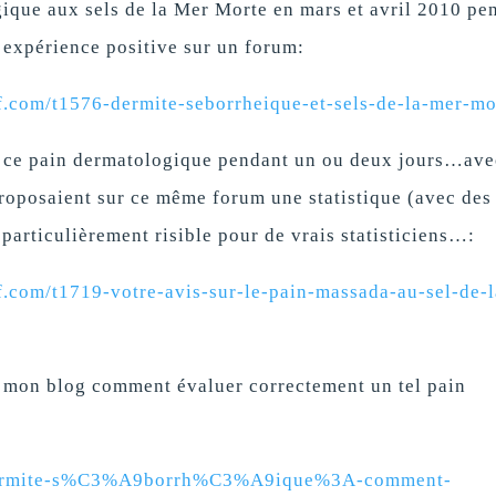
gique aux sels de la Mer Morte en mars et avril 2010 pe
xpérience positive sur un forum:
if.com/t1576-dermite-seborrheique-et-sels-de-la-mer-mo
nt ce pain dermatologique pendant un ou deux jours…ave
proposaient sur ce même forum une statistique (avec des
particulièrement risible pour de vrais statisticiens…:
f.com/t1719-votre-avis-sur-le-pain-massada-au-sel-de-l
r mon blog comment évaluer correctement un tel pain
t/Dermite-s%C3%A9borrh%C3%A9ique%3A-comment-