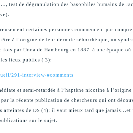
A…, test de dégranulation des basophiles humains de Ja
ve).
eureusement certaines personnes commencent par compre
 être à l’origine de leur dermite séborrhéique, un synd
re fois par Unna de Hambourg en 1887, à une époque où 
es lieux publics ( 3):
cueil/291-interview-#comments
diate et semi-retardée à l’haptène nicotine à l’origine
 par la récente publication de chercheurs qui ont décou
s atteintes de DS (4): il vaut mieux tard que jamais…et 
ublications sur le sujet.