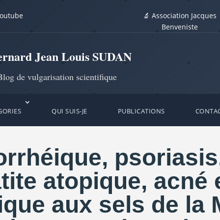
youtube
🔬 Association Jacques
Benveniste
ernard Jean Louis SUDAN
log de vulgarisation scientifique
GORIES
QUI SUIS-JE
PUBLICATIONS
CONTA
rrhéique, psoriasis
ite atopique, acné 
que aux sels de la M