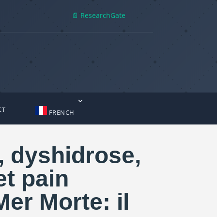
📄 ResearchGate
CT
FRENCH
, dyshidrose,
et pain
er Morte: il