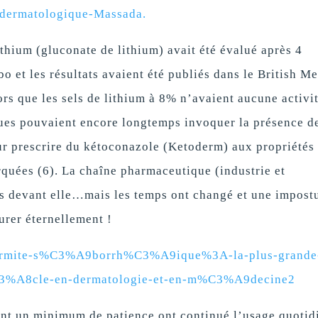
dermatologique-Massada.
ithium (gluconate de lithium) avait été évalué après 4
o et les résultats avaient été publiés dans le British M
ors que les sels de lithium à 8% n’avaient aucune activi
es pouvaient encore longtemps invoquer la présence d
 prescrire du kétoconazole (Ketoderm) aux propriétés 
rquées (6). La chaîne pharmaceutique (industrie et
s devant elle…mais les temps ont changé et une impost
urer éternellement !
/Dermite-s%C3%A9borrh%C3%A9ique%3A-la-plus-grande
3%A8cle-en-dermatologie-et-en-m%C3%A9decine2
ant un minimum de patience ont continué l’usage quotid