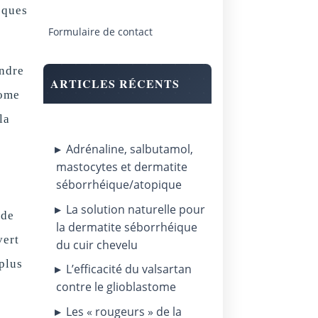
cques
Formulaire de contact
ndre
ARTICLES RÉCENTS
rome
la
Adrénaline, salbutamol,
mastocytes et dermatite
séborrhéique/atopique
La solution naturelle pour
 de
la dermatite séborrhéique
vert
du cuir chevelu
plus
L’efficacité du valsartan
contre le glioblastome
Les « rougeurs » de la