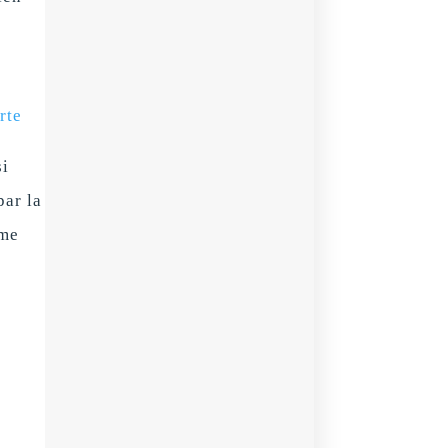
rte
si
par la
 me