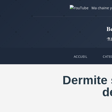
Ma chaine 
B
⚗️B
ACCUEIL
CATE
Dermite 
d