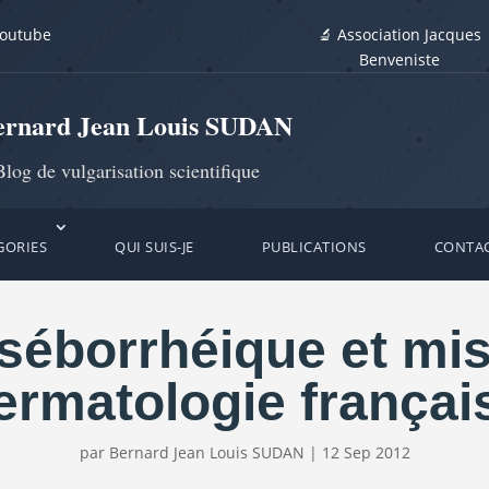
youtube
🔬 Association Jacques
Benveniste
ernard Jean Louis SUDAN
log de vulgarisation scientifique
GORIES
QUI SUIS-JE
PUBLICATIONS
CONTA
séborrhéique et mis
ermatologie françai
par
Bernard Jean Louis SUDAN
|
12 Sep 2012