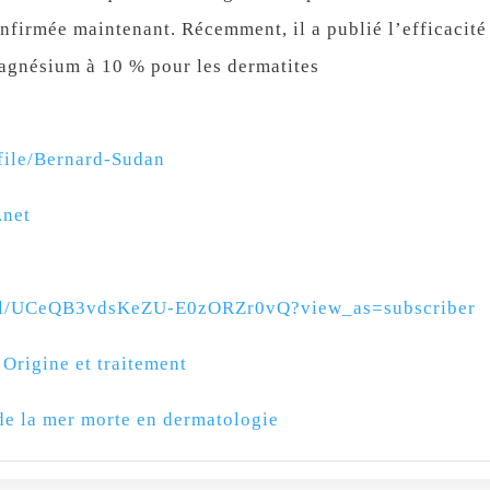
onfirmée maintenant. Récemment, il a publié l’efficacité
gnésium à 10 % pour les dermatites
file/Bernard-Sudan
.net
nel/UCeQB3vdsKeZU-E0zORZr0vQ?view_as=subscriber
Origine et traitement
e la mer morte en dermatologie