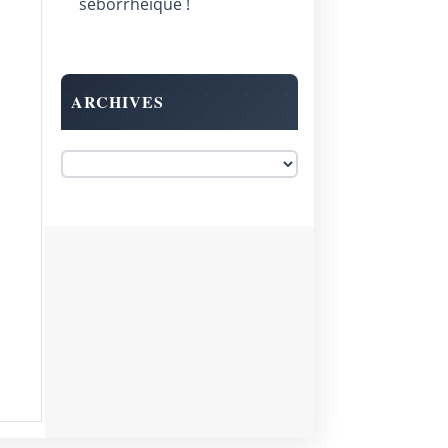
séborrhéique !
ARCHIVES