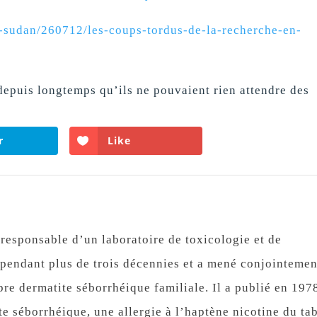
d-sudan/260712/les-coups-tordus-de-la-recherche-en-
 depuis longtemps qu’ils ne pouvaient rien attendre des
r
Like
esponsable d’un laboratoire de toxicologie et de
 pendant plus de trois décennies et a mené conjointemen
pre dermatite séborrhéique familiale. Il a publié en 197
ite séborrhéique, une allergie à l’haptène nicotine du ta