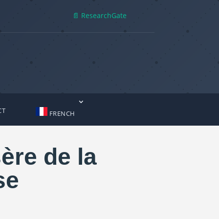
📄 ResearchGate
CT
FRENCH
ère de la
se