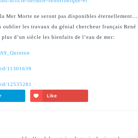
ns/article/dermite-seborrheique-et
e la Mer Morte ne seront pas disponibles éternellement…e
s oublier les travaux du génial chercheur français René
 plus d’un siècle les bienfaits de l’eau de mer:
%A9_Quinton
med/11301639
med/12535281
r
Like