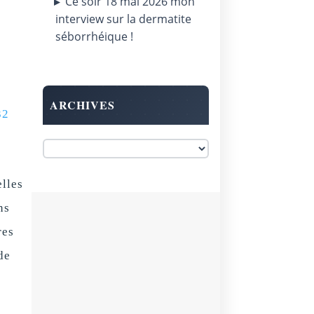
Ce soir 18 mai 2026 mon
interview sur la dermatite
séborrhéique !
ARCHIVES
32
lles
ns
res
de