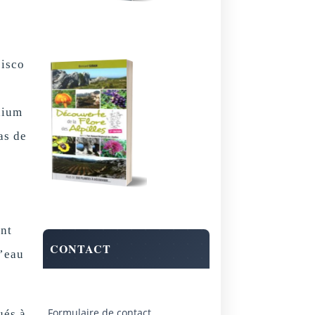
cisco
dium
as de
ent
CONTACT
l’eau
Formulaire de contact
ués à