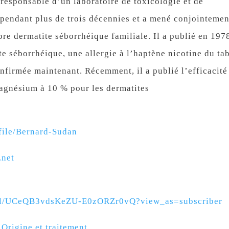
esponsable d’un laboratoire de toxicologie et de
 pendant plus de trois décennies et a mené conjointemen
pre dermatite séborrhéique familiale. Il a publié en 197
ite séborrhéique, une allergie à l’haptène nicotine du ta
onfirmée maintenant. Récemment, il a publié l’efficacité
gnésium à 10 % pour les dermatites
file/Bernard-Sudan
.net
nel/UCeQB3vdsKeZU-E0zORZr0vQ?view_as=subscriber
Origine et traitement