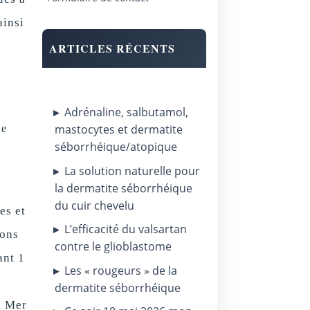
ainsi
ARTICLES RÉCENTS
Adrénaline, salbutamol,
le
mastocytes et dermatite
séborrhéique/atopique
La solution naturelle pour
la dermatite séborrhéique
du cuir chevelu
es et
L’efficacité du valsartan
ions
contre le glioblastome
ant 1
Les « rougeurs » de la
dermatite séborrhéique
a Mer