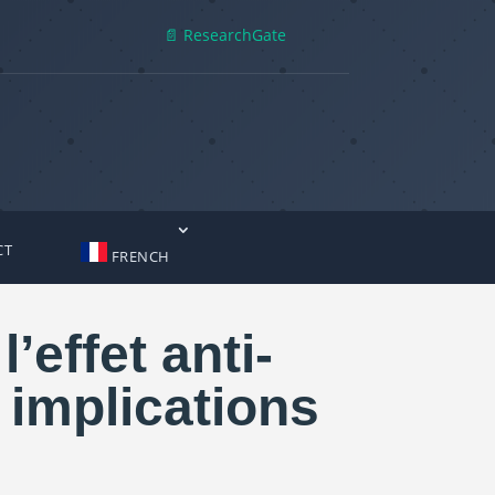
📄 ResearchGate
CT
FRENCH
’effet anti-
 implications