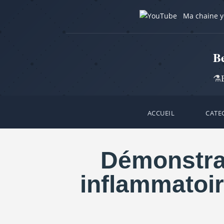
Ma chaine 
B
⚗️B
ACCUEIL
CATE
Démonstrati
inflammatoir