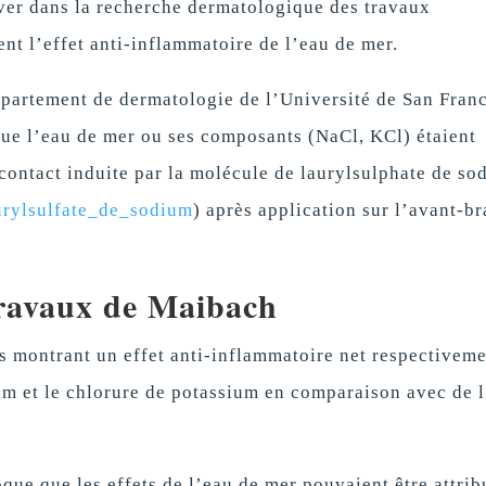
ver dans la recherche dermatologique des travaux
nt l’effet anti-inflammatoire de l’eau de mer.
épartement de dermatologie de l’Université de San Fran
que l’eau de mer ou ses composants (NaCl, KCl) étaient
 contact induite par la molécule de laurylsulphate de so
aurylsulfate_de_sodium
) après application sur l’avant-br
ravaux de Maibach
ifs montrant un effet anti-inflammatoire net respectivem
um et le chlorure de potassium en comparaison avec de 
que que les effets de l’eau de mer pouvaient être attrib