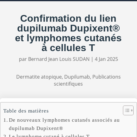
Confirmation du lien
dupilumab Dupixent®
et lymphomes cutanés
à cellules T
par
Bernard Jean Louis SUDAN
|
4 Jan 2025
Dermatite atopique
,
Dupilumab
,
Publications
scientifiques
Table des matières
De nouveaux lymphomes cutanés associés au
dupilumab Dupixent®
Le lymphome cutané à cellules T