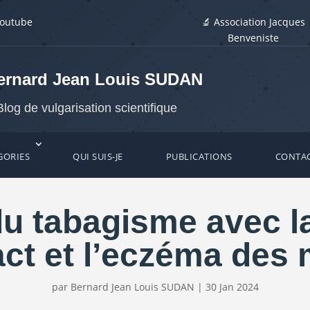
youtube
🔬 Association Jacques
Benveniste
ernard Jean Louis SUDAN
Blog de vulgarisation scientifique
GORIES
QUI SUIS-JE
PUBLICATIONS
CONTA
u tabagisme avec l
ct et l’eczéma des
par
Bernard Jean Louis SUDAN
|
30 Jan 2024