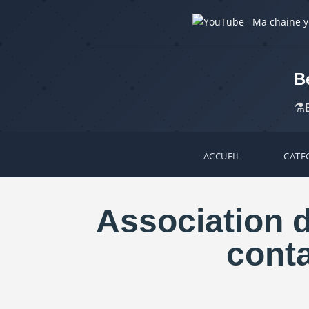
Ma chaine 
B
⚗️
ACCUEIL
CATE
Association d
conta