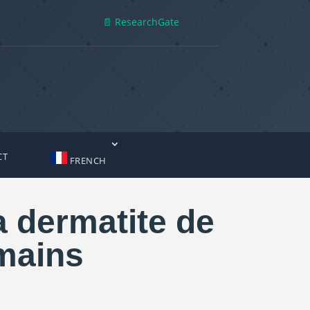
📄 ResearchGate
CT
FRENCH
a dermatite de
 mains