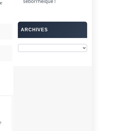
séborrhéique !
te
ARCHIVES
e