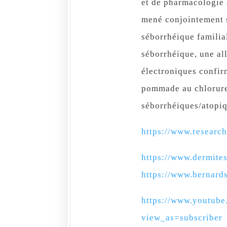
et de pharmacologie à
mené conjointement s
séborrhéique familial
séborrhéique, une all
électroniques confir
pommade au chlorure
séborrhéiques/atopiq
https://www.research
https://www.dermite
https://www.bernard
https://www.youtu
view_as=subscriber