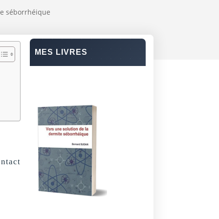
te séborrhéique
MES LIVRES
ontact