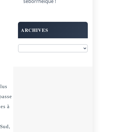
séborrhéique !
ARCHIVES
plus
mpasse
ies à
 Sud,