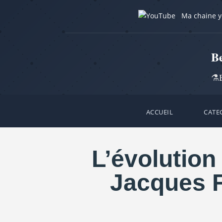
Ma chaine 
B
⚗️B
ACCUEIL
CATE
L’évolution
Jacques F