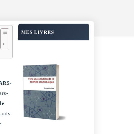
MES LIVRES
SARS-
ars-
le
iants
e