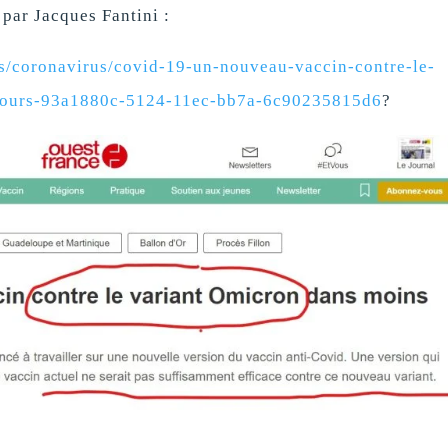
 par Jacques Fantini :
us/coronavirus/covid-19-un-nouveau-vaccin-contre-le-
-jours-93a1880c-5124-11ec-bb7a-6c90235815d6
?