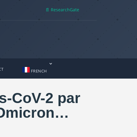
📄 ResearchGate
CT
FRENCH
rs-CoV-2 par
t Omicron…