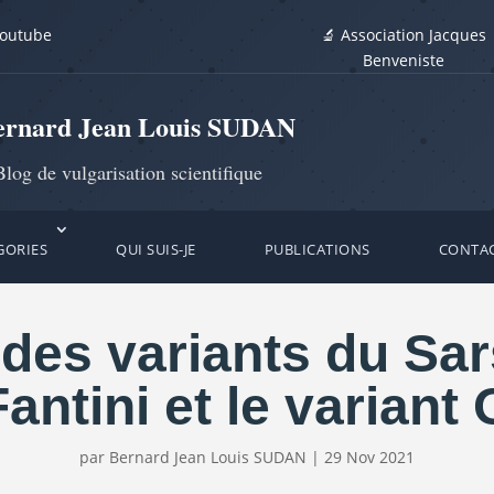
youtube
🔬 Association Jacques
Benveniste
ernard Jean Louis SUDAN
log de vulgarisation scientifique
GORIES
QUI SUIS-JE
PUBLICATIONS
CONTA
 des variants du Sa
antini et le varian
par
Bernard Jean Louis SUDAN
|
29 Nov 2021