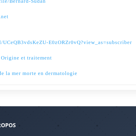
file/Bernard-Sudan
.net
nel/UCeQB3vdsKeZU-E0zORZr0vQ?view_as=subscriber
Origine et traitement
e la mer morte en dermatologie
ROPOS