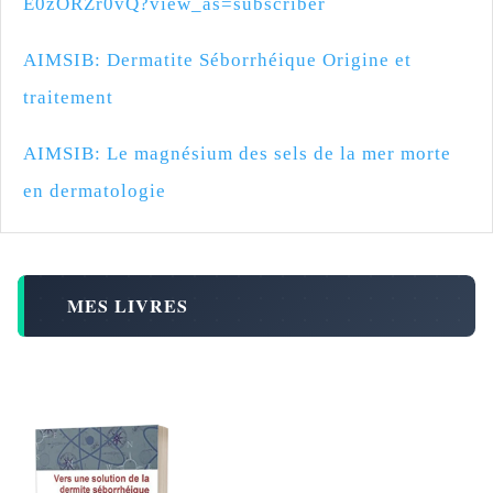
E0zORZr0vQ?view_as=subscriber
AIMSIB: Dermatite Séborrhéique Origine et
traitement
AIMSIB: Le magnésium des sels de la mer morte
en dermatologie
MES LIVRES