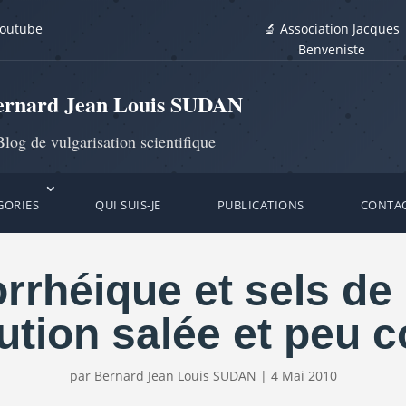
youtube
🔬 Association Jacques
Benveniste
ernard Jean Louis SUDAN
log de vulgarisation scientifique
GORIES
QUI SUIS-JE
PUBLICATIONS
CONTA
rrhéique et sels de 
ution salée et peu 
par
Bernard Jean Louis SUDAN
|
4 Mai 2010