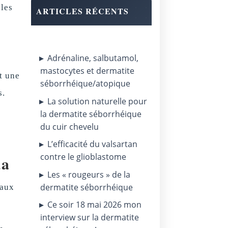
 les
ARTICLES RÉCENTS
Adrénaline, salbutamol,
mastocytes et dermatite
t une
séborrhéique/atopique
s.
La solution naturelle pour
la dermatite séborrhéique
du cuir chevelu
L’efficacité du valsartan
contre le glioblastome
da
Les « rougeurs » de la
dermatite séborrhéique
 aux
Ce soir 18 mai 2026 mon
interview sur la dermatite