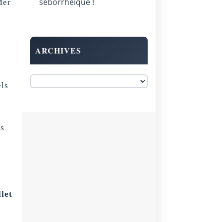
séborrhéique !
Mer
ARCHIVES
els
ts
let