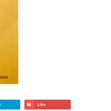
r
Like