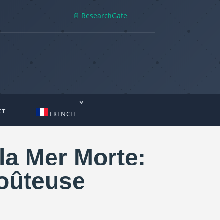
📄 ResearchGate
CT
FRENCH
la Mer Morte:
coûteuse