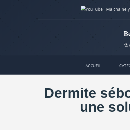
Ma chaine 
B
⚗️B
ACCUEIL
CATE
Dermite sébo
une sol