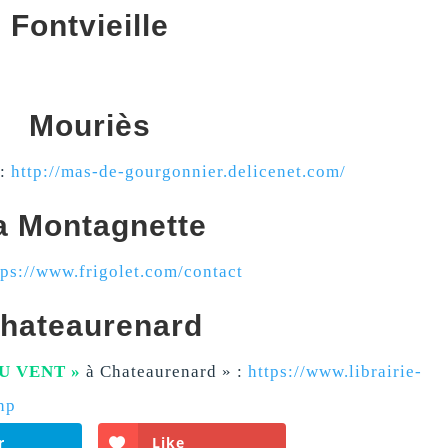
Fontvieille
Mouriès
:
http://mas-de-gourgonnier.delicenet.com/
a Montagnette
tps://www.frigolet.com/contact
hateaurenard
U VENT »
à Chateaurenard » :
https://www.librairie-
hp
r
Like