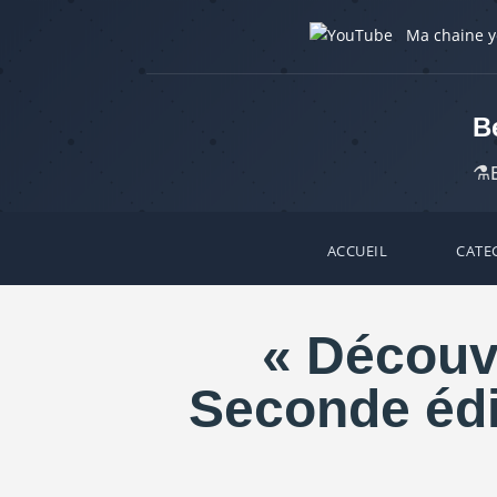
Ma chaine 
B
⚗️
ACCUEIL
CATE
« Découve
Seconde édi