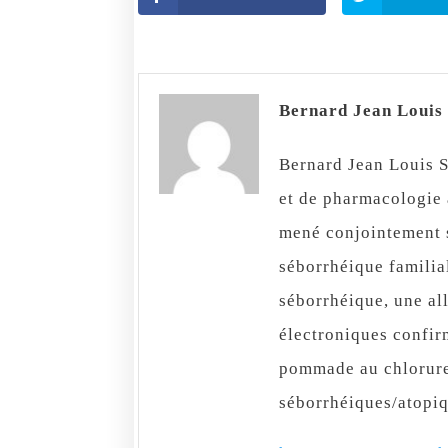
Bernard Jean Loui
Bernard Jean Louis S
et de pharmacologie à
mené conjointement s
séborrhéique familial
séborrhéique, une all
électroniques confir
pommade au chlorure
séborrhéiques/atopiq