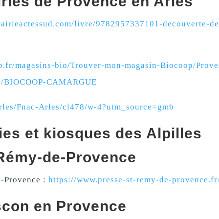
iries de Provence en Arles
rairieactessud.com/livre/9782957337101-decouverte-de
p.fr/magasins-bio/Trouver-mon-magasin-Biocoop/Prove
one/BIOCOOP-CAMARGUE
Arles/Fnac-Arles/cl478/w-4?utm_source=gmb
ries et kiosques des Alpilles
-Rémy-de-Provence
-Provence :
https://www.presse-st-remy-de-provence.fr
scon en Provence