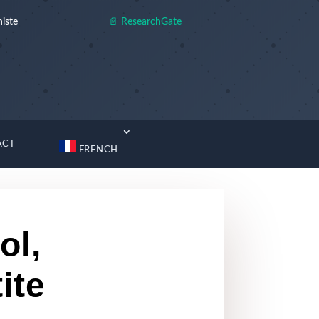
iste
📄 ResearchGate
ACT
FRENCH
ol,
ite