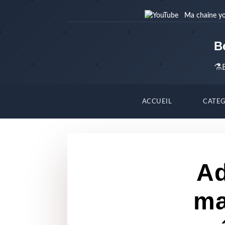
Ma chaine y
B
⚗️
ACCUEIL
CATEG
Ad
ma