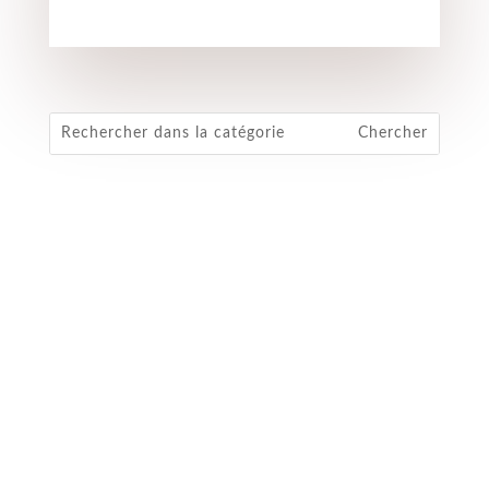
Bernard Jean Louis SUDAN
La presse au service du lobby pharmaceutique
Récemment, des journalistes de l'hebdomadaire Le
Point du groupe Artémis, propriété de François-
Henri Pinault ont proposé une interview à Michèle
Rivasi, députée européenne de EELV (Europe
Ecologie-Les Verts). Il s'agissait...